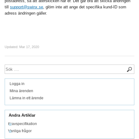
postadress, så att återskicken når er. Det går bra att skicka ändringen
till
support@swinx.se
, glöm inte att ange det specifika kund-ID som
adress ändringen gäller.
Updated:
Mar 17, 2020
Logga in
Mina ärenden
Lämna in ett ärende
Andra Artiklar
Kravspecifikation
Vanliga frågor