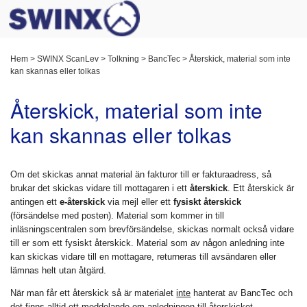
Hem
>
SWINX ScanLev
>
Tolkning
>
BancTec
>
Återskick, material som inte
kan skannas eller tolkas
Återskick, material som inte
kan skannas eller tolkas
Om det skickas annat material än fakturor till er fakturaadress, så
brukar det skickas vidare till mottagaren i ett
återskick
. Ett återskick är
antingen ett
e-återskick
via mejl eller ett
fysiskt återskick
(försändelse med posten). Material som kommer in till
inläsningscentralen som brevförsändelse, skickas normalt också vidare
till er som ett fysiskt återskick. Material som av någon anledning inte
kan skickas vidare till en mottagare, returneras till avsändaren eller
lämnas helt utan åtgärd.
När man får ett återskick så är materialet
inte
hanterat av BancTec och
det finns alltid ett meddelande om anledningen till återskicket.