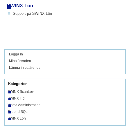
SWINX Lön
Support på SWINX Lön
Logga in
Mina ärenden
Lämna in ett ärende
Kategorier
SWINX ScanLev
SWINX Tid
Visma Administration
Firebird SQL
SWINX Lön