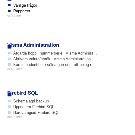
Vanliga frågor
Rapporter
och 8 mer...
Visma Administration
Åtgärda hopp i nummerserie i Visma Administration
Aktivera valuta/språk i Visma Administration
Kan inte identifiera sökvägen som ett bolag i SWINX ScanLev
och 2 mer...
Firebird SQL
Schemalagd backup
Uppdatera Firebird SQL
Hårdvaruguid Firebird SQL
och 3 mer...