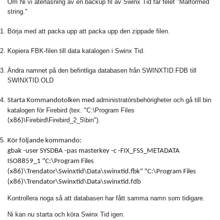
Om Ni vi återläsning av en backup fil av Swinx Tid får felet "Malformed
string."
Börja med att packa upp att packa upp den zippade filen.
Kopiera FBK-filen till data katalogen i Swinx Tid.
Ändra namnet på den befintliga databasen från SWINXTID.FDB till
SWINXTID.OLD
administratörsbehörigheter och gå till bin
Starta Kommandotolken med
katalogen för Firebird (tex. "C:\Program Files
\Firebird\Firebird_2_5\bin").
(x86)
Kör följande kommando:
gbak -user SYSDBA -pas masterkey -c -FIX_FSS_METADATA
ISO8859_1 "C:\Program Files
(x86)\Trendator\Swinxtid\Data\swinxtid.fbk" "C:\Program Files
(x86)\Trendator\Swinxtid\Data\swinxtid.fdb
Kontrollera noga så att databasen har fått samma namn som tidigare.
Ni kan nu starta och köra Swinx Tid igen.