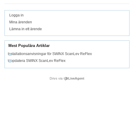
Logga in
Mina ärenden
Lämna in ett ärende
Mest Populära Artiklar
Installationsanvisningar för SWINX ScanLev ReFlex
Uppdatera SWINX ScanLev ReFlex
Drivs via
LiveAgent